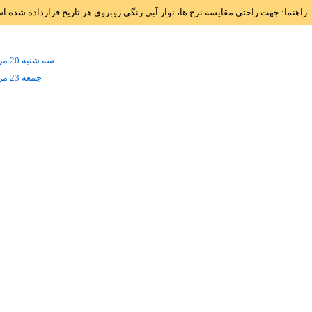
راهنما: جهت راحتی مقایسه نرخ ها، نوار آبی رنگی روبروی هر تاریخ قرارداده شده 
سه شنبه 20 مرداد
جمعه 23 مرداد