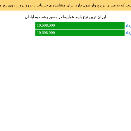
است که به میزان نرخ پرواز طول دارد. برای مشاهده ی جزییات یا رزرو پرواز، روی رو
ارزان ترین نرخ بلیط هواپیما در مسیر رشت به آبادان
10,608,000
10,608,000